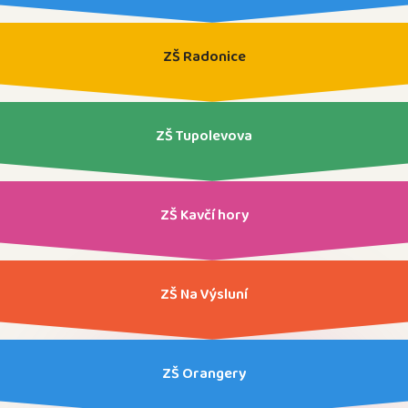
ZŠ Radonice
ZŠ Tupolevova
ZŠ Kavčí hory
ZŠ Na Výsluní
ZŠ Orangery