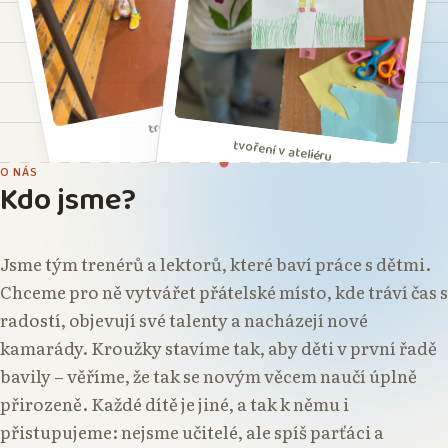
trénink
tvoření v ateliéru
O NÁS
Kdo jsme?
Jsme tým trenérů a lektorů, které baví práce s dětmi.
Chceme pro ně vytvářet přátelské místo, kde tráví čas s
radostí, objevují své talenty a nacházejí nové
kamarády. Kroužky stavíme tak, aby děti v první řadě
bavily – věříme, že tak se novým věcem naučí úplně
přirozeně. Každé dítě je jiné, a tak k němu i
přistupujeme: nejsme učitelé, ale spíš parťáci a