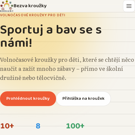
Bezva kroužky
VOLNOČASOVÉ KROUŽKY PRO DĚTI
Sportuj a bav se s
námi!
Volnočasové kroužky pro děti, které se chtějí něco
naučit a zažít mnoho zábavy – přímo ve školní
družině nebo tělocvičně.
Prohlédnout kroužky
Přihláška na kroužek
10+
8
100+