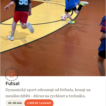
Futsal
Dynamický sport odvozený od fotbalu, hraný na
menším hřišti – důraz na rychlost a techniku.
45–60 min
1 949 Kč / pololetí