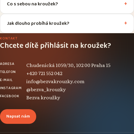
Co s sebou na kroužek?
Jak dlouho probíhá kroužek?
KONTAKT
Chcete dítě přihlásit na kroužek?
ADRESA
Chudenická 1059/30, 102 00 Praha 15
TELEFON
+420 721 552 042
E-MAIL
info@bezvakrouzky.com
INSTAGRAM
@bezva_krouzky
FACEBOOK
Bezva kroužky
Napsat nám