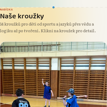
Matěj Veselovský
Filip Hruška
NABÍDKA
Naše kroužky
14 kroužků pro děti od sportu a jazyků přes vědu a
logiku až po tvoření. Klikni na kroužek pro detail.