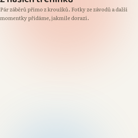
Pár záběrů přímo z kroužků. Fotky ze závodů a další
momentky přidáme, jakmile dorazí.
Trénink · Futsal
ntky z
Tvoření v ateliéru
Tvoření v ateliéru
užků
Týmov