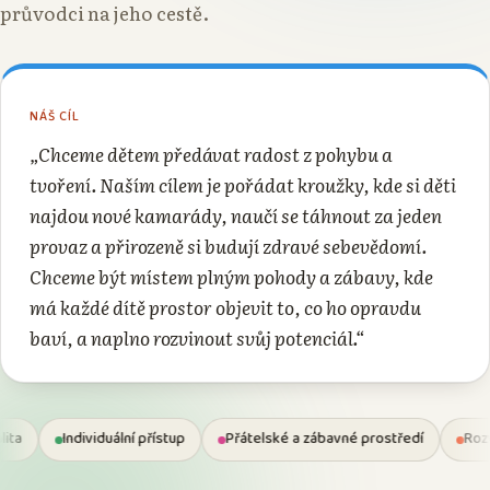
průvodci na jeho cestě.
NÁŠ CÍL
„Chceme dětem předávat radost z pohybu a
tvoření. Naším cílem je pořádat kroužky, kde si děti
najdou nové kamarády, naučí se táhnout za jeden
provaz a přirozeně si budují zdravé sebevědomí.
Chceme být místem plným pohody a zábavy, kde
má každé dítě prostor objevit to, co ho opravdu
baví, a naplno rozvinout svůj potenciál.“
uální přístup
Přátelské a zábavné prostředí
Rozvoj dovedností a 